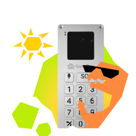
«Умный двор»
и "Умный домофон":
Открытие двери в приложении
Онлайн-видео с домофона
и видеоархив на 7 дней
Ночная съемка с Full-HD
камерой
Временный код доступа для гостей
и курьеров
Онлайн-видео с домофона + архив 7
дней
Доступен «тихий режим»